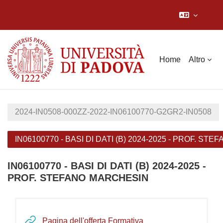
Vai al contenuto principale
Home
Altro
2024-IN0508-000ZZ-2022-IN06100770-G2GR2-IN0508
IN06100770 - BASI DI DATI (B) 2024-2025 - PROF. S
IN06100770 - BASI DI DATI (B) 2024-2025 -
PROF. STEFANO MARCHESIN
Schema della sezione
URL
Pagina dell'offerta Formativa