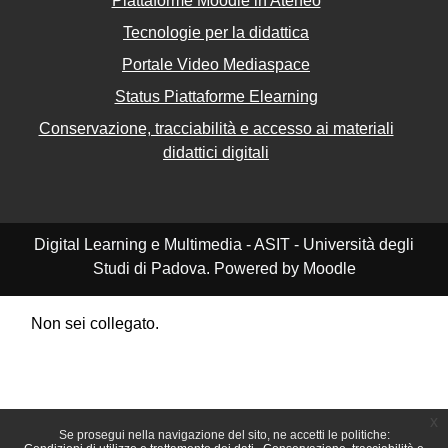
Piattaforme Moodle in Ateneo
Tecnologie per la didattica
Portale Video Mediaspace
Status Piattaforme Elearning
Conservazione, tracciabilità e accesso ai materiali
didattici digitali
Digital Learning e Multimedia - ASIT - Università degli
Studi di Padova. Powered by Moodle
Non sei collegato.
Riepilogo della conservazione dei dati
Politiche
Ottieni l'app mobile
Passa al tema standard
x
Se prosegui nella navigazione del sito, ne accetti le politiche: