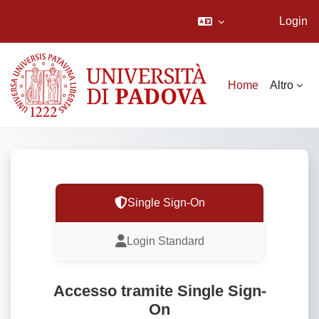
Login
Vai al contenuto principale
Home
Altro
Single Sign-On
Login Standard
Accesso tramite Single Sign-
On