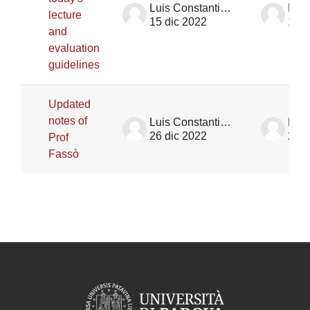
Luis Constantino Garcia Naranjo Ortiz De La Huerta
lecture
15 dic 2022
15 d
and
evaluation
guidelines
Updated
notes of
Luis Constantino Garcia Naranjo Ortiz De La Huerta
26 dic 2022
26 d
Prof
Fassò