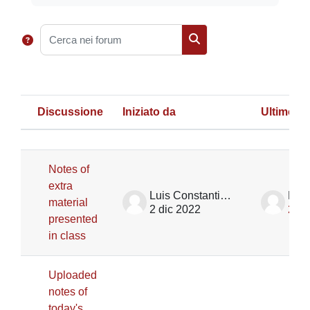
Cerca nei forum
Cerca nei forum
Discussione
Iniziato da
Ultimo in
Stato
Elenco delle discussioni. Visualizza
Notes of
extra
Luis Constantino Garcia Naranjo Ortiz De La Huerta
material
2 dic 2022
2 di
presented
in class
Uploaded
notes of
today's