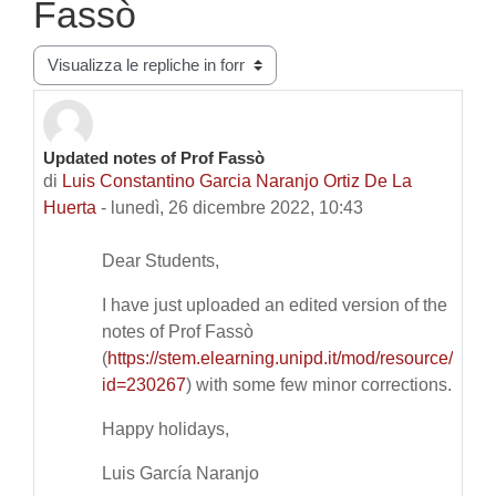
Fassò
Modalità visualizzazione
Updated notes of Prof Fassò
Numero di risposte: 0
di
Luis Constantino Garcia Naranjo Ortiz De La
Huerta
-
lunedì, 26 dicembre 2022, 10:43
Dear Students,
I have just uploaded an edited version of the
notes of Prof Fassò
(
https://stem.elearning.unipd.it/mod/resource/view
id=230267
) with some few minor corrections.
Happy holidays,
Luis García Naranjo