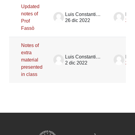
Updated
notes of
Luis Constantino Garcia Naranjo Ortiz De La Huerta
26 dic 2022
26 d
Prof
Fassò
Notes of
extra
Luis Constantino Garcia Naranjo Ortiz De La Huerta
material
2 dic 2022
2 di
presented
in class