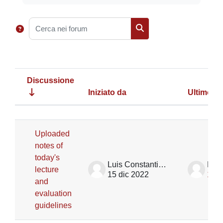
Cerca nei forum
Cerca nei forum
Discussione
Iniziato da
Ultimo in
Stato
Elenco delle discussioni. Visualizza
Uploaded
notes of
today's
Luis Constantino Garcia Naranjo Ortiz De La Huerta
lecture
15 dic 2022
15 d
and
evaluation
guidelines