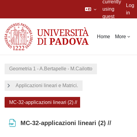
currently
Log
using
in
guest
Skip to main content
access
Home
More
Geometria 1 - A.Bertapelle - M.Cailotto
Applicazioni lineari e Matrici.
MC-32-applicazioni lineari (2) //
MC-32-applicazioni lineari (2) //