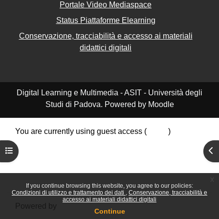
Portale Video Mediaspace
Status Piattaforme Elearning
Conservazione, tracciabilità e accesso ai materiali
didattici digitali
Digital Learning e Multimedia - ASIT - Università degli
Studi di Padova. Powered by Moodle
You are currently using guest access (
Log in
)
Data retention summary
Open course index
Ope
Policies
Get the mobile app
Switch to the standard theme
x
If you continue browsing this website, you agree to our policies:
Condizioni di utilizzo e trattamento dei dati
Conservazione, tracciabilità e
accesso ai materiali didattici digitali
Powered by
Moodle
Continue