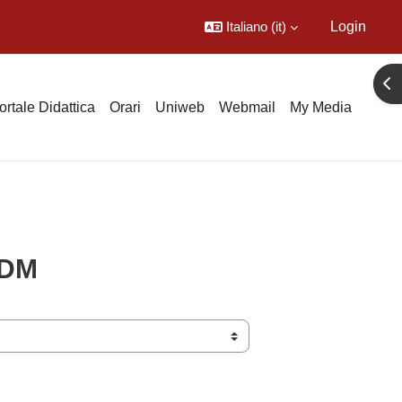
Italiano ‎(it)‎
Login
Apr
ortale Didattica
Orari
Uniweb
Webmail
My Media
 DM