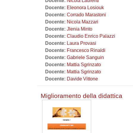
Docente:
Nicola Laurenti
Docente:
Eleonora Losiouk
Docente:
Corrado Marastoni
Docente:
Nicola Mazzari
Docente:
Jlenia Minto
Docente:
Claudio Enrico Palazzi
Docente:
Laura Provasi
Docente:
Francesco Rinaldi
Docente:
Gabriele Sanguin
Docente:
Mattia Sgrinzato
Docente:
Mattia Sgrinzato
Docente:
Davide Vittone
Miglioramento della didattica