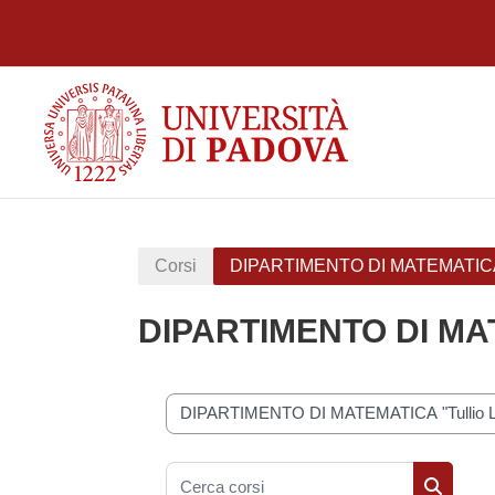
Vai al contenuto principale
Corsi
DIPARTIMENTO DI MATEMATICA "T
DIPARTIMENTO DI MATE
Categorie di corso
Cerca corsi