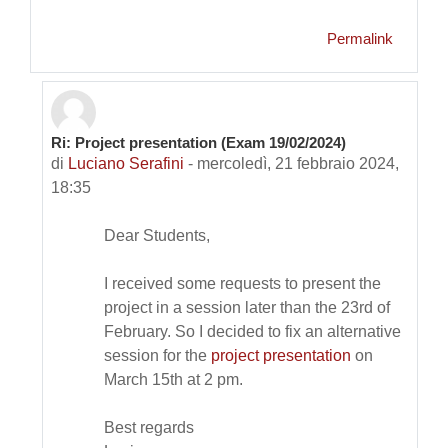
Permalink
Ri: Project presentation (Exam 19/02/2024)
In riposta a Luciano Serafini
di
Luciano Serafini
-
mercoledì, 21 febbraio 2024,
18:35
Dear Students,
I received some requests to present the
project in a session later than the 23rd of
February. So I decided to fix an alternative
session for the
project presentation
on
March 15th at 2 pm.
Best regards