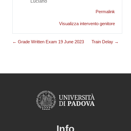
Luciano
Permalink
Visualizza intervento genitore
← Grade Written Exam 19 June 2023
Train Delay →
Info