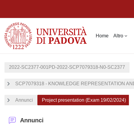
Vai al contenuto principale
Home
Altro
2022-SC2377-001PD-2022-SCP7079318-N0-SC2377
SCP7079318 - KNOWLEDGE REPRESENTATION AND 
Annunci
Project presentation (Exam 19/02/2024)
Annunci