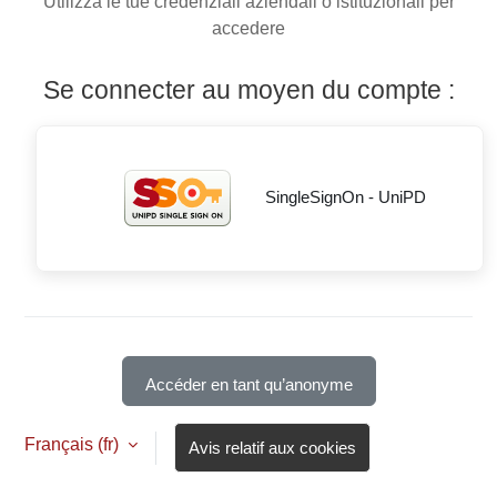
Utilizza le tue credenziali aziendali o istituzionali per
accedere
Se connecter au moyen du compte :
SingleSignOn - UniPD
Accéder en tant qu’anonyme
Français ‎(fr)‎
Avis relatif aux cookies