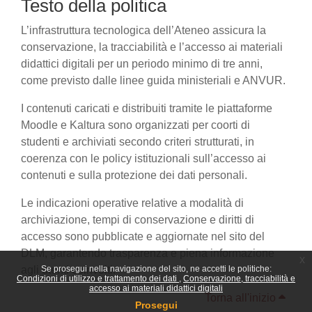
Testo della politica
L’infrastruttura tecnologica dell’Ateneo assicura la
conservazione, la tracciabilità e l’accesso ai materiali
didattici digitali per un periodo minimo di tre anni,
come previsto dalle linee guida ministeriali e ANVUR.
I contenuti caricati e distribuiti tramite le piattaforme
Moodle e Kaltura sono organizzati per coorti di
studenti e archiviati secondo criteri strutturati, in
coerenza con le policy istituzionali sull’accesso ai
contenuti e sulla protezione dei dati personali.
Le indicazioni operative relative a modalità di
archiviazione, tempi di conservazione e diritti di
accesso sono pubblicate e aggiornate nel sito del
DLM, garantendo trasparenza e piena informazione
x
agli utenti coinvolti.
Se prosegui nella navigazione del sito, ne accetti le politiche:
Condizioni di utilizzo e trattamento dei dati
Conservazione, tracciabilità e
accesso ai materiali didattici digitali
Torna all'inizio
Prosegui