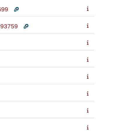
699
93759