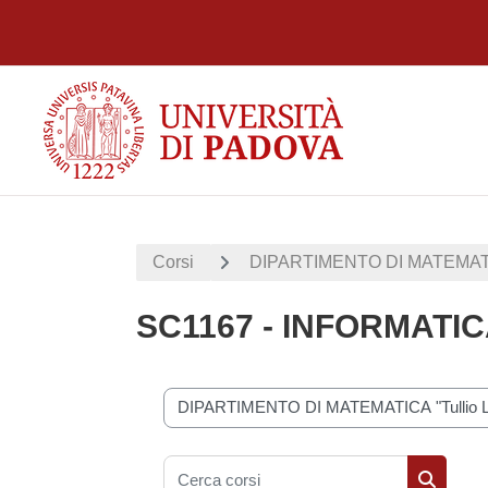
Vai al contenuto principale
Corsi
DIPARTIMENTO DI MATEMATICA 
SC1167 - INFORMATI
Categorie di corso
Cerca corsi