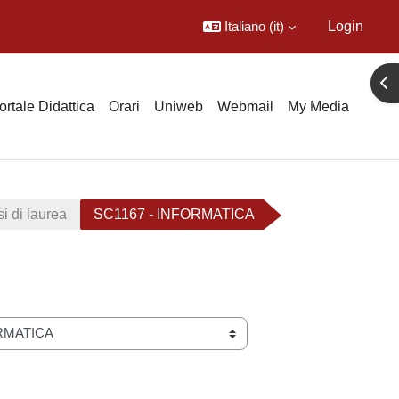
Italiano ‎(it)‎
Login
Apr
ortale Didattica
Orari
Uniweb
Webmail
My Media
i di laurea
SC1167 - INFORMATICA