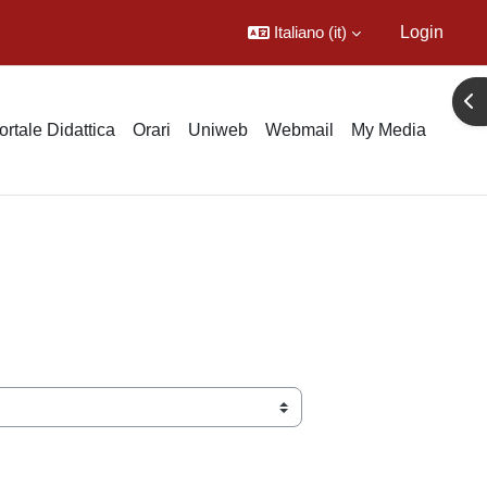
Italiano ‎(it)‎
Login
Apr
ortale Didattica
Orari
Uniweb
Webmail
My Media