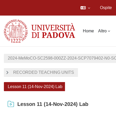
Ospite
Vai al contenuto principale
Home
Altro
2024-MeMoCO-SC2598-000ZZ-2024-SCP7079402-N0-S
RECORDED TEACHING UNITS
Lesson 11 (14-Nov-2024) Lab
Lesson 11 (14-Nov-2024) Lab