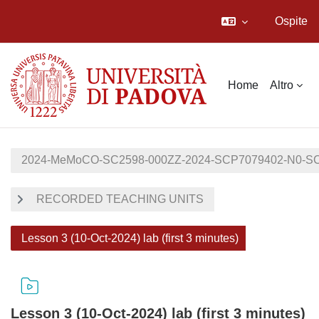
Ospite
Vai al contenuto principale
Home
Altro
2024-MeMoCO-SC2598-000ZZ-2024-SCP7079402-N0-S
RECORDED TEACHING UNITS
Lesson 3 (10-Oct-2024) lab (first 3 minutes)
Lesson 3 (10-Oct-2024) lab (first 3 minutes)