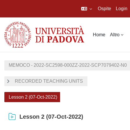
Ospite
Login
Vai al contenuto principale
Home
Altro
MEMOCO - 2022-SC2598-000ZZ-2022-SCP7079402-N0
RECORDED TEACHING UNITS
Lesson 2 (07-Oct-2022)
Lesson 2 (07-Oct-2022)