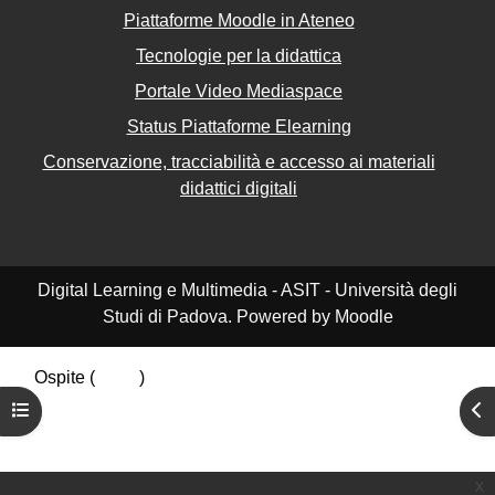
Piattaforme Moodle in Ateneo
Tecnologie per la didattica
Portale Video Mediaspace
Status Piattaforme Elearning
Conservazione, tracciabilità e accesso ai materiali
didattici digitali
Digital Learning e Multimedia - ASIT - Università degli
Studi di Padova. Powered by Moodle
Ospite (
Login
)
Riepilogo della conservazione dei dati
Apri indice del corso
Apr
Politiche
Ottieni l'app mobile
Passa al tema standard
x