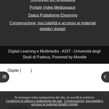
Portale Video Mediaspace
Status Piattaforme Elearning
Conservazione, tracciabilità e accesso ai materiali
didattici digitali
Digital Learning e Multimedia - ASIT - Università degli
Studi di Padova. Powered by Moodle
Ospite (
Login
)
Riepilogo della conservazione dei dati
Apri indice del corso
Apr
Politiche
Ottieni l'app mobile
Passa al tema standard
x
Se prosegui nella navigazione del sito, ne accetti le politiche:
Condizioni di utilizzo e trattamento dei dati
Conservazione, tracciabilità e
accesso ai materiali didattici digitali
Powered by
Moodle