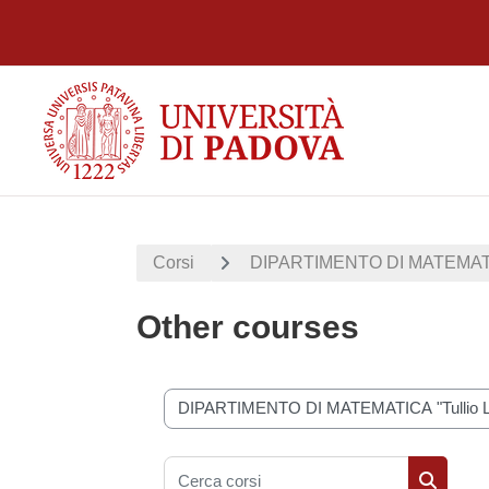
Vai al contenuto principale
Corsi
DIPARTIMENTO DI MATEMATICA 
Other courses
Categorie di corso
Cerca corsi