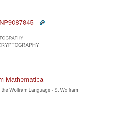
rsi
INP9087845
TOGRAPHY
CRYPTOGRAPHY
ram Mathematica
o the Wolfram Language - S. Wolfram