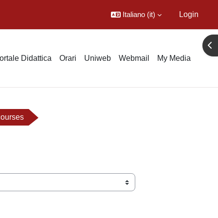
Italiano ‎(it)‎
Login
Apr
ortale Didattica
Orari
Uniweb
Webmail
My Media
courses