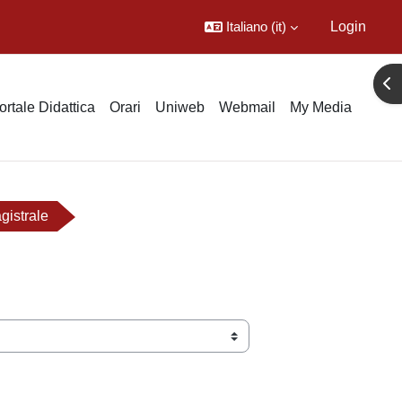
Italiano ‎(it)‎
Login
Apr
ortale Didattica
Orari
Uniweb
Webmail
My Media
gistrale