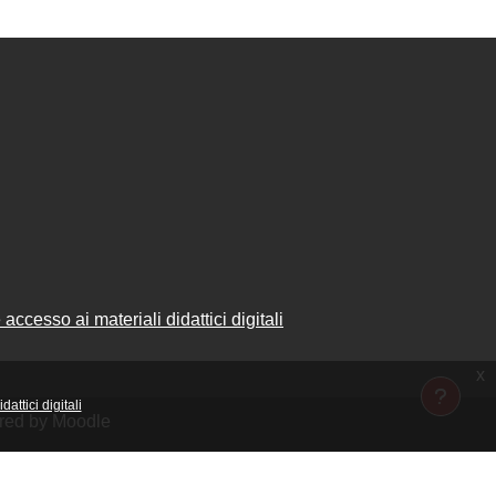
accesso ai materiali didattici digitali
x
attici digitali
ered by Moodle