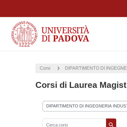
Vai al contenuto principale
Corsi
DIPARTIMENTO DI INGEGNER
Corsi di Laurea Magist
Categorie di corso
Cerca corsi