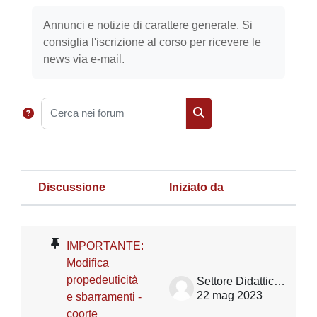
Aggregazione dei criteri
Annunci e notizie di carattere generale. Si
consiglia l'iscrizione al corso per ricevere le
news via e-mail.
Cerca nei forum
Cerca nei forum
Discussione
Iniziato da
U
Stato
Elenco delle discussioni. Visualizza
IMPORTANTE:
Modifica
propedeuticità
Settore Didattica DII
22 mag 2023
e sbarramenti -
coorte