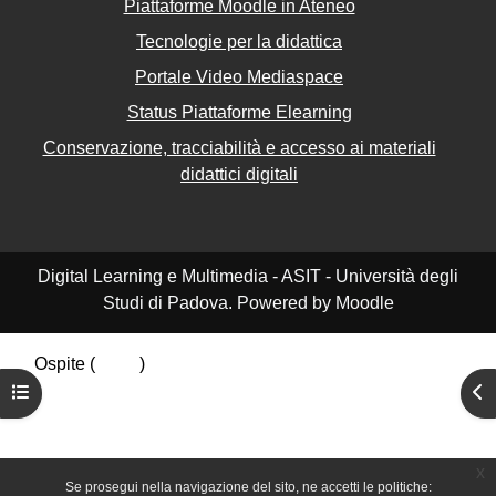
Piattaforme Moodle in Ateneo
Tecnologie per la didattica
Portale Video Mediaspace
Status Piattaforme Elearning
Conservazione, tracciabilità e accesso ai materiali
didattici digitali
Digital Learning e Multimedia - ASIT - Università degli
Studi di Padova. Powered by Moodle
Ospite (
Login
)
Riepilogo della conservazione dei dati
Apri indice del corso
Apr
Politiche
Ottieni l'app mobile
Passa al tema standard
x
Se prosegui nella navigazione del sito, ne accetti le politiche: