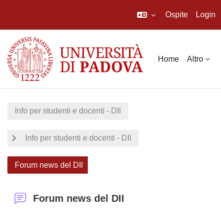
Ospite
Login
Vai al contenuto principale
Home
Altro
Info per studenti e docenti - DII
Info per studenti e docenti - DII
Forum news del DII
Forum news del DII