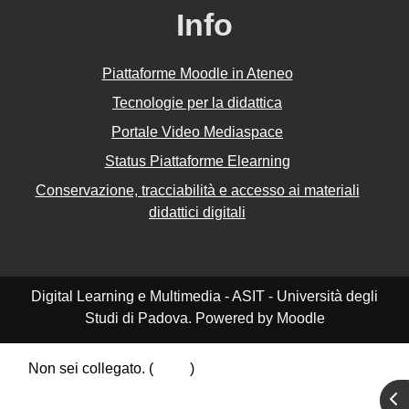
Info
Piattaforme Moodle in Ateneo
Tecnologie per la didattica
Portale Video Mediaspace
Status Piattaforme Elearning
Conservazione, tracciabilità e accesso ai materiali
didattici digitali
Digital Learning e Multimedia - ASIT - Università degli
Studi di Padova. Powered by Moodle
Non sei collegato. (
Login
)
Riepilogo della conservazione dei dati
Apr