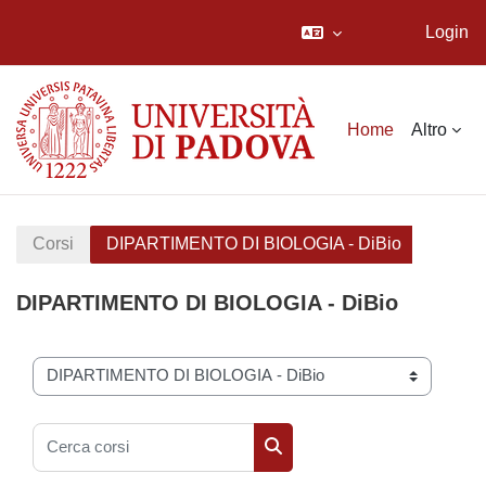
Login
Vai al contenuto principale
Home
Altro
Corsi
DIPARTIMENTO DI BIOLOGIA - DiBio
DIPARTIMENTO DI BIOLOGIA - DiBio
Categorie di corso
Cerca corsi
Cerca corsi