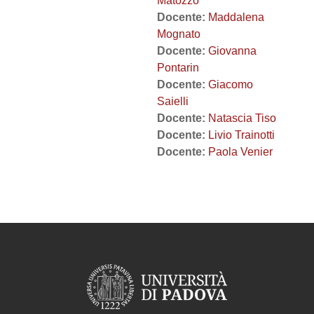
Matozzo
Docente:
Maddalena
Mognato
Docente:
Giovanna
Pontarin
Docente:
Giacomo
Saielli
Docente:
Natascia Tiso
Docente:
Livio Trainotti
Docente:
Paola Venier