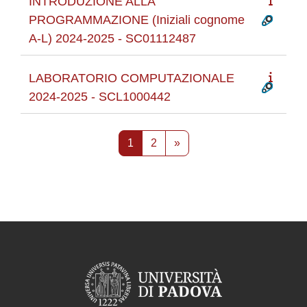
INTRODUZIONE ALLA
PROGRAMMAZIONE (Iniziali cognome
A-L) 2024-2025 - SC01112487
LABORATORIO COMPUTAZIONALE
2024-2025 - SCL1000442
Pagina 1
Pagina 2
Pagina successiva
1
2
»