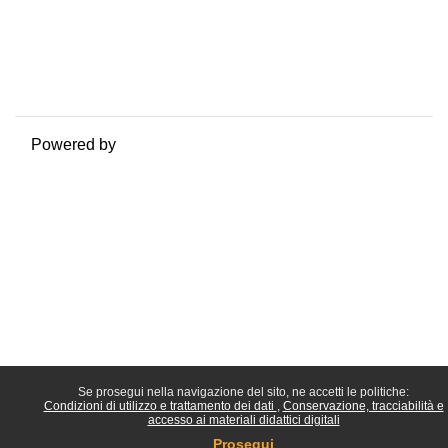
Riepilogo della conservazione dei dati
Politiche
Ottieni l'app mobile
Passa al tema standard
Powered by
Moodle
Se prosegui nella navigazione del sito, ne accetti le politiche:
Condizioni di utilizzo e trattamento dei dati
Conservazione, tracciabilità e
accesso ai materiali didattici digitali
Prosegui