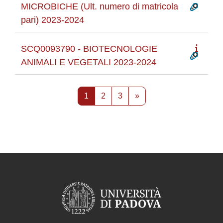
MICROBICHE (Ult. numero di matricola
pari) 2023-2024
SCQ0093790 - BIOTECNOLOGIE
ANIMALI E VEGETALI 2023-2024
Pagina 1
Pagina 2
Pagina 3
Pagina successiva
1
2
3
»