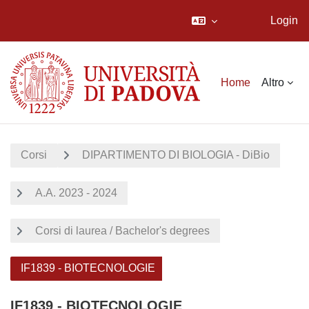
Login
Vai al contenuto principale
Home
Altro
Corsi
DIPARTIMENTO DI BIOLOGIA - DiBio
A.A. 2023 - 2024
Corsi di laurea / Bachelor's degrees
IF1839 - BIOTECNOLOGIE
IF1839 - BIOTECNOLOGIE