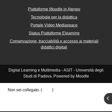
Piattaforme Moodle in Ateneo
Tecnologie per la didattica
Portale Video Mediaspace
Status Piattaforme Elearning
Conservazione, tracciabilità e accesso ai materiali
didattici digitali
Digital Learning e Multimedia - ASIT - Università degli
Studi di Padova. Powered by Moodle
Non sei collegato. (
Login
)
Riepilogo della conservazione dei dati
Apr
Politiche
Ottieni l'app mobile