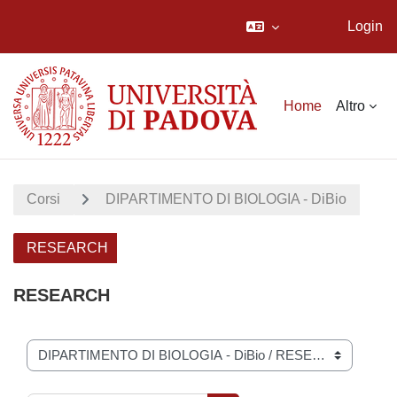
Login
Vai al contenuto principale
Home
Altro
Corsi
DIPARTIMENTO DI BIOLOGIA - DiBio
RESEARCH
RESEARCH
Categorie di corso