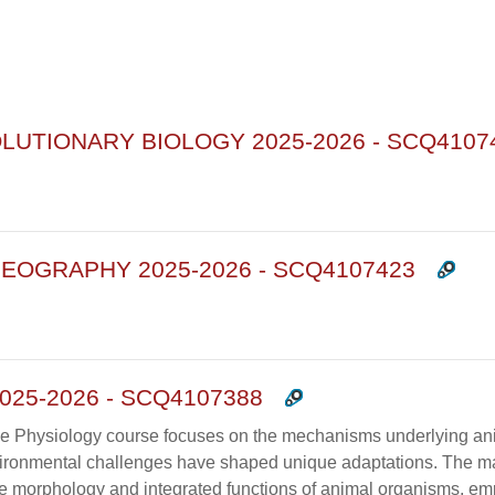
rsi
OLUTIONARY BIOLOGY 2025-2026 - SCQ4107
OGRAPHY 2025-2026 - SCQ4107423
25-2026 - SCQ4107388
 Physiology course focuses on the mechanisms underlying anim
ronmental challenges have shaped unique adaptations. The mai
e morphology and integrated functions of animal organisms, emp