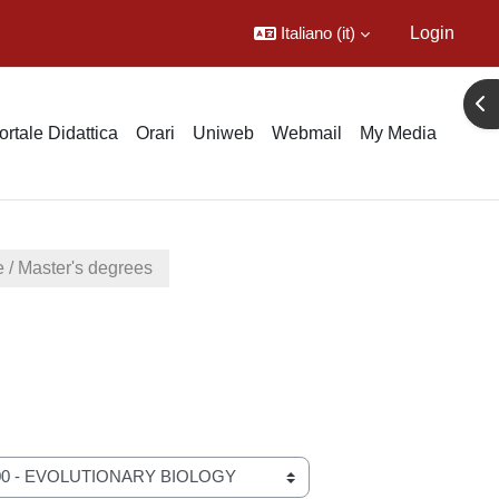
Italiano ‎(it)‎
Login
Apr
ortale Didattica
Orari
Uniweb
Webmail
My Media
e / Master's degrees