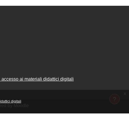
accesso ai materiali didattici digitali
x
attici digitali
ered by Moodle