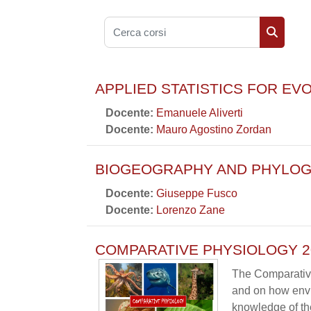
Cerca corsi
Cerca co
APPLIED STATISTICS FOR EV
Docente:
Emanuele Aliverti
Docente:
Mauro Agostino Zordan
BIOGEOGRAPHY AND PHYLOGE
Docente:
Giuseppe Fusco
Docente:
Lorenzo Zane
COMPARATIVE PHYSIOLOGY 20
The Comparative
and on how envi
knowledge of th