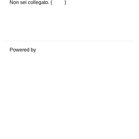
Non sei collegato. (
Login
)
Riepilogo della conservazione dei dati
Politiche
Ottieni l'app mobile
Passa al tema standard
Powered by
Moodle