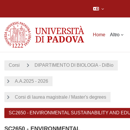
Vai al contenuto principale
Home
Altro
Corsi
DIPARTIMENTO DI BIOLOGIA - DiBio
A.A.2025 - 2026
Corsi di laurea magistrale / Master's degrees
SC2650 - ENVIRONMENTAL SUSTAINABILITY AND ED
SC2650 - ENVIRONMENTAL