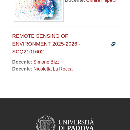
Docente:
Chiara Papetti
REMOTE SENSING OF
ENVIRONMENT 2025-2026 -
SCQ2101602
Docente:
Simone Bizzi
Docente:
Nicoletta La Rocca