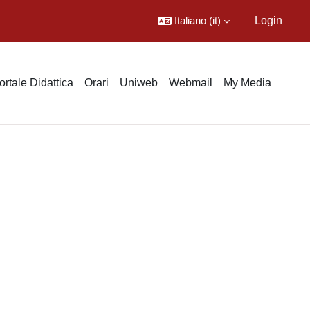
Italiano ‎(it)‎
Login
ortale Didattica
Orari
Uniweb
Webmail
My Media