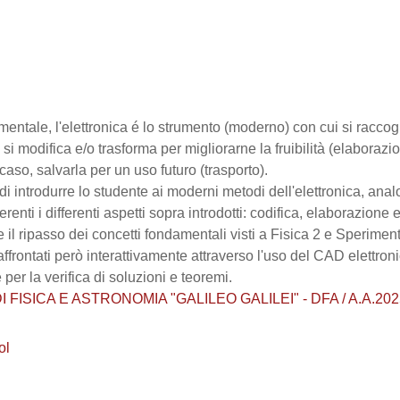
mentale, l'elettronica é lo strumento (moderno) con cui si raccog
la si modifica e/o trasforma per migliorarne la fruibilità (elaborazi
caso, salvarla per un uso futuro (trasporto).
 di introdurre lo studente ai moderni metodi dell'elettronica, anal
enti i differenti aspetti sopra introdotti: codifica, elaborazione 
il ripasso dei concetti fondamentali visti a Fisica 2 e Sperimenta
.), affrontati però interattivamente attraverso l'uso del CAD elett
 per la verifica di soluzioni e teoremi.
ISICA E ASTRONOMIA "GALILEO GALILEI" - DFA / A.A.2025 - 
ol