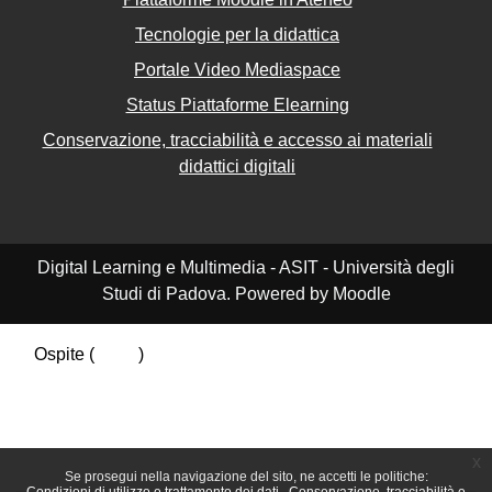
Tecnologie per la didattica
Portale Video Mediaspace
Status Piattaforme Elearning
Conservazione, tracciabilità e accesso ai materiali
didattici digitali
Digital Learning e Multimedia - ASIT - Università degli
Studi di Padova. Powered by Moodle
Ospite (
Login
)
Riepilogo della conservazione dei dati
Politiche
Ottieni l'app mobile
Passa al tema standard
x
Se prosegui nella navigazione del sito, ne accetti le politiche: