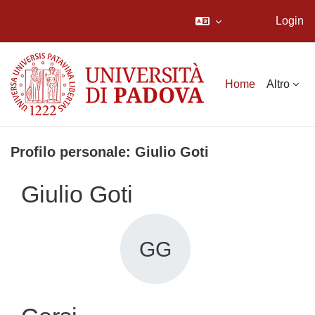
Login
Vai al contenuto principale
Home
Altro
Profilo personale: Giulio Goti
Giulio Goti
GG