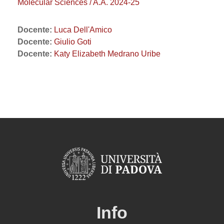
Molecular Sciences / A.A. 2024-25
Docente:
Luca Dell'Amico
Docente:
Giulio Goti
Docente:
Katy Elizabeth Medrano Uribe
Info