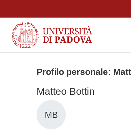
Vai al contenuto principale
Profilo personale: Mat
Matteo Bottin
MB