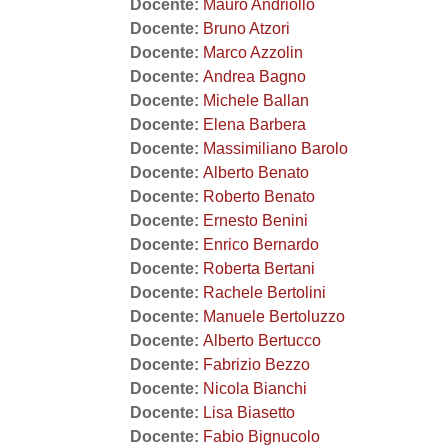
Docente:
Mauro Andriollo
Docente:
Bruno Atzori
Docente:
Marco Azzolin
Docente:
Andrea Bagno
Docente:
Michele Ballan
Docente:
Elena Barbera
Docente:
Massimiliano Barolo
Docente:
Alberto Benato
Docente:
Roberto Benato
Docente:
Ernesto Benini
Docente:
Enrico Bernardo
Docente:
Roberta Bertani
Docente:
Rachele Bertolini
Docente:
Manuele Bertoluzzo
Docente:
Alberto Bertucco
Docente:
Fabrizio Bezzo
Docente:
Nicola Bianchi
Docente:
Lisa Biasetto
Docente:
Fabio Bignucolo