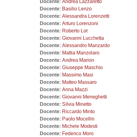
Docente:
Andrea Lazzaretto
Docente:
Basilio Lenzo
Docente:
Alessandra Lorenzetti
Docente:
Arturo Lorenzoni
Docente:
Roberto Lot
Docente:
Giovanni Lucchetta
Docente:
Alessandro Manzardo
Docente:
Mattia Manzolaro
Docente:
Andrea Marion
Docente:
Giuseppe Maschio
Docente:
Massimo Masi
Docente:
Matteo Massaro
Docente:
Anna Mazzi
Docente:
Giovanni Meneghetti
Docente:
Silvia Minetto
Docente:
Riccardo Minto
Docente:
Paolo Mocellin
Docente:
Michele Modesti
Docente:
Federico Moro