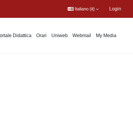
Italiano ‎(it)‎
Login
ortale Didattica
Orari
Uniweb
Webmail
My Media