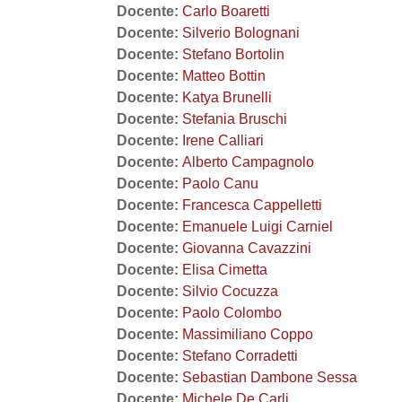
Docente:
Carlo Boaretti
Docente:
Silverio Bolognani
Docente:
Stefano Bortolin
Docente:
Matteo Bottin
Docente:
Katya Brunelli
Docente:
Stefania Bruschi
Docente:
Irene Calliari
Docente:
Alberto Campagnolo
Docente:
Paolo Canu
Docente:
Francesca Cappelletti
Docente:
Emanuele Luigi Carniel
Docente:
Giovanna Cavazzini
Docente:
Elisa Cimetta
Docente:
Silvio Cocuzza
Docente:
Paolo Colombo
Docente:
Massimiliano Coppo
Docente:
Stefano Corradetti
Docente:
Sebastian Dambone Sessa
Docente:
Michele De Carli