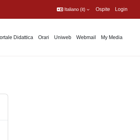
Italiano ‎(it)‎
Ospite
Login
ortale Didattica
Orari
Uniweb
Webmail
My Media