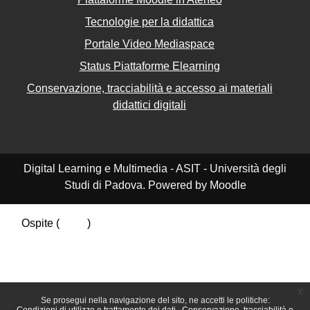
Tecnologie per la didattica
Portale Video Mediaspace
Status Piattaforme Elearning
Conservazione, tracciabilità e accesso ai materiali
didattici digitali
Digital Learning e Multimedia - ASIT - Università degli
Studi di Padova. Powered by Moodle
Ospite (
Login
)
Riepilogo della conservazione dei dati
Politiche
Ottieni l'app mobile
Passa al tema standard
x
Se prosegui nella navigazione del sito, ne accetti le politiche: