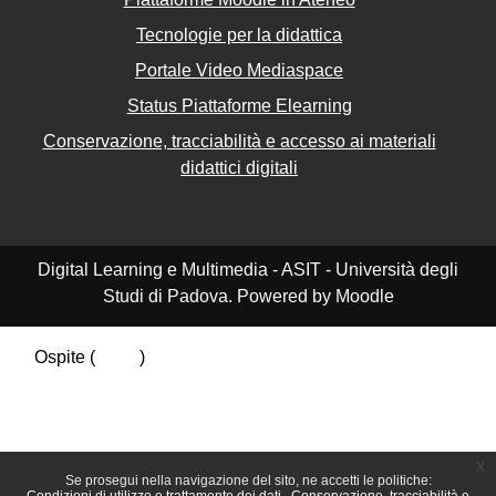
Tecnologie per la didattica
Portale Video Mediaspace
Status Piattaforme Elearning
Conservazione, tracciabilità e accesso ai materiali
didattici digitali
Digital Learning e Multimedia - ASIT - Università degli
Studi di Padova. Powered by Moodle
Ospite (
Login
)
Riepilogo della conservazione dei dati
Politiche
Ottieni l'app mobile
Passa al tema standard
x
Se prosegui nella navigazione del sito, ne accetti le politiche: