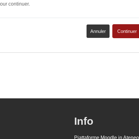
our continuer.
Annuler
Continuer
Info
Piattaforme Moodle in Ateneo