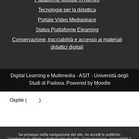
Tecnologie per la didattica
Portale Video Mediaspace
Status Piattaforme Elearning
Conservazione, tracciabilità e accesso ai materiali
didattici digitali
Digital Learning e Multimedia - ASIT - Università degli
Studi di Padova. Powered by Moodle
Ospite (
Login
)
Riepilogo della conservazione dei dati
Politiche
Ottieni l'app mobile
Passa al tema standard
x
Se prosegui nella navigazione del sito, ne accetti le politiche: