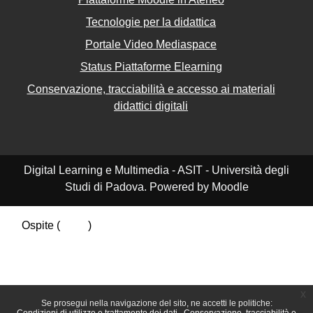
Tecnologie per la didattica
Portale Video Mediaspace
Status Piattaforme Elearning
Conservazione, tracciabilità e accesso ai materiali
didattici digitali
Digital Learning e Multimedia - ASIT - Università degli
Studi di Padova. Powered by Moodle
Ospite (
Login
)
Riepilogo della conservazione dei dati
Politiche
Ottieni l'app mobile
Passa al tema standard
x
Se prosegui nella navigazione del sito, ne accetti le politiche: