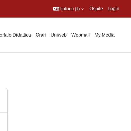
Italiano ‎(it)‎
Ospite
Login
ortale Didattica
Orari
Uniweb
Webmail
My Media