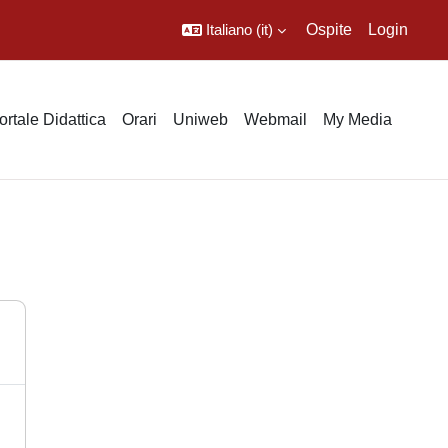
Italiano ‎(it)‎
Ospite
Login
ortale Didattica
Orari
Uniweb
Webmail
My Media