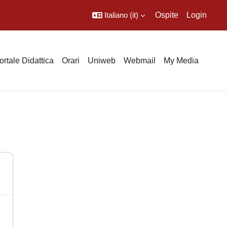
Italiano ‎(it)‎
Ospite
Login
ortale Didattica
Orari
Uniweb
Webmail
My Media