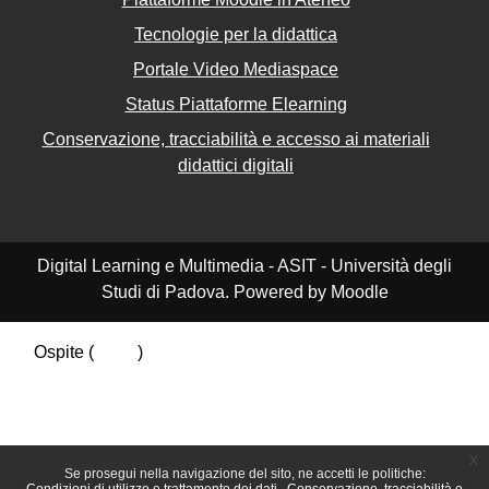
Tecnologie per la didattica
Portale Video Mediaspace
Status Piattaforme Elearning
Conservazione, tracciabilità e accesso ai materiali
didattici digitali
Digital Learning e Multimedia - ASIT - Università degli
Studi di Padova. Powered by Moodle
Ospite (
Login
)
Riepilogo della conservazione dei dati
Politiche
Ottieni l'app mobile
Passa al tema standard
x
Se prosegui nella navigazione del sito, ne accetti le politiche: