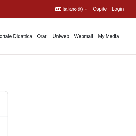
Italiano ‎(it)‎
Ospite
Login
ortale Didattica
Orari
Uniweb
Webmail
My Media