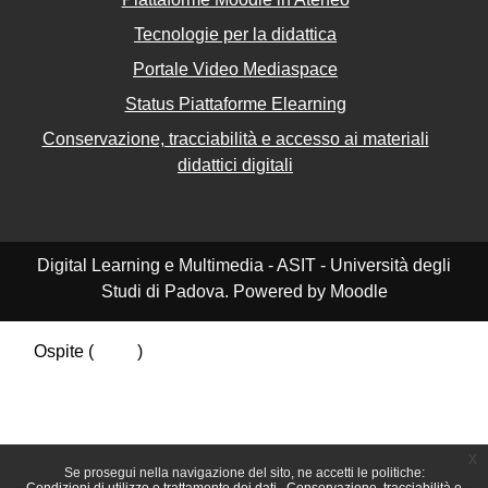
Tecnologie per la didattica
Portale Video Mediaspace
Status Piattaforme Elearning
Conservazione, tracciabilità e accesso ai materiali
didattici digitali
Digital Learning e Multimedia - ASIT - Università degli
Studi di Padova. Powered by Moodle
Ospite (
Login
)
Riepilogo della conservazione dei dati
Politiche
Ottieni l'app mobile
Passa al tema standard
x
Se prosegui nella navigazione del sito, ne accetti le politiche: