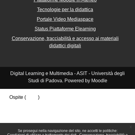
Tecnologie per la didattica
Portale Video Mediaspace
Status Piattaforme Elearning
Conservazione, tracciabilità e accesso ai materiali
didattici digitali
Digital Learning e Multimedia - ASIT - Università degli
Studi di Padova. Powered by Moodle
Ospite (
Login
)
Riepilogo della conservazione dei dati
Politiche
Ottieni l'app mobile
Passa al tema standard
x
Se prosegui nella navigazione del sito, ne accetti le politiche: