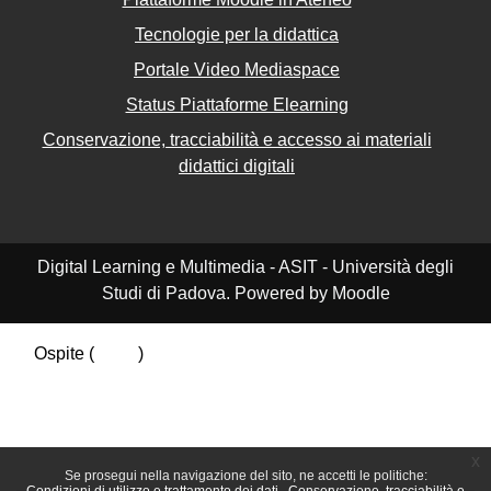
Tecnologie per la didattica
Portale Video Mediaspace
Status Piattaforme Elearning
Conservazione, tracciabilità e accesso ai materiali
didattici digitali
Digital Learning e Multimedia - ASIT - Università degli
Studi di Padova. Powered by Moodle
Ospite (
Login
)
Riepilogo della conservazione dei dati
Politiche
Ottieni l'app mobile
Passa al tema standard
x
Se prosegui nella navigazione del sito, ne accetti le politiche: