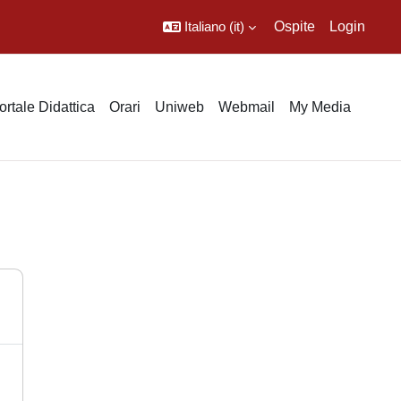
Italiano ‎(it)‎
Ospite
Login
ortale Didattica
Orari
Uniweb
Webmail
My Media