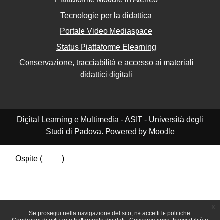
Tecnologie per la didattica
Portale Video Mediaspace
Status Piattaforme Elearning
Conservazione, tracciabilità e accesso ai materiali
didattici digitali
Digital Learning e Multimedia - ASIT - Università degli
Studi di Padova. Powered by Moodle
Ospite (
Login
)
Riepilogo della conservazione dei dati
Politiche
Ottieni l'app mobile
Passa al tema standard
x
Se prosegui nella navigazione del sito, ne accetti le politiche: