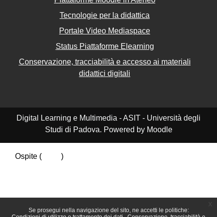
Tecnologie per la didattica
Portale Video Mediaspace
Status Piattaforme Elearning
Conservazione, tracciabilità e accesso ai materiali
didattici digitali
Digital Learning e Multimedia - ASIT - Università degli
Studi di Padova. Powered by Moodle
Ospite (
Login
)
Riepilogo della conservazione dei dati
Politiche
Ottieni l'app mobile
Passa al tema standard
x
Se prosegui nella navigazione del sito, ne accetti le politiche: