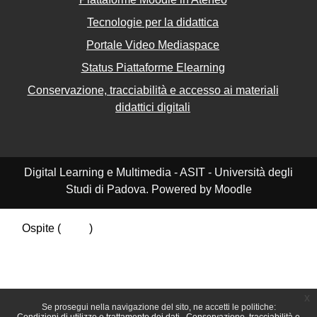
Tecnologie per la didattica
Portale Video Mediaspace
Status Piattaforme Elearning
Conservazione, tracciabilità e accesso ai materiali
didattici digitali
Digital Learning e Multimedia - ASIT - Università degli
Studi di Padova. Powered by Moodle
Ospite (
Login
)
Riepilogo della conservazione dei dati
Politiche
Ottieni l'app mobile
Passa al tema standard
x
Se prosegui nella navigazione del sito, ne accetti le politiche: