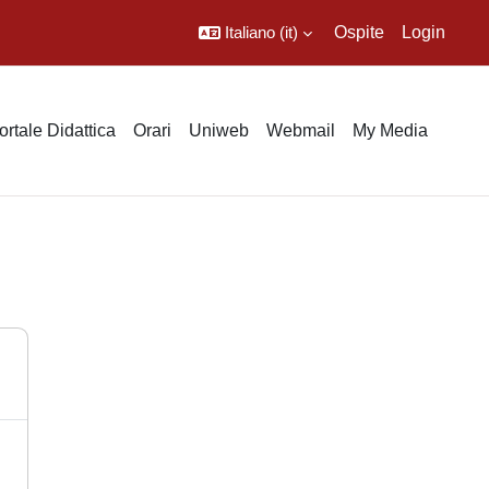
Italiano ‎(it)‎
Ospite
Login
ortale Didattica
Orari
Uniweb
Webmail
My Media